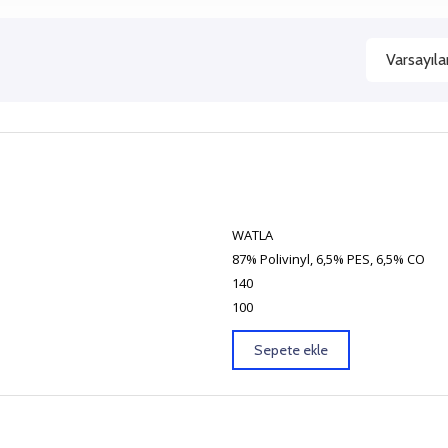
WATLA
87% Polivinyl, 6,5% PES, 6,5% CO
140
100
Sepete ekle