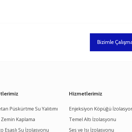
Bizimle Çalışma
tlerimiz
Hizmetlerimiz
etan Püskürtme Su Yalıtımı
Enjeksiyon Köpüğü İzolasyo
 Zemin Kaplama
Temel Altı İzolasyonu
o Esaslı Su İzolasyonu
Ses ve Isı İzolasyonu