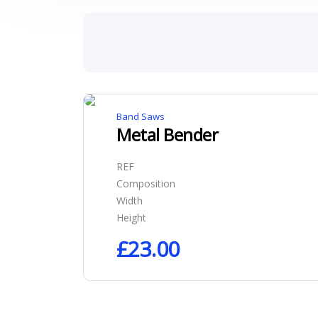
Band Saws
Metal Bender
REF
Composition
Width
Height
£
23.00