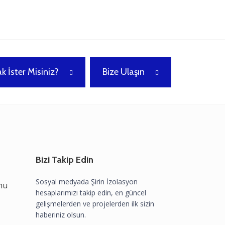
k İster Misiniz?
Bize Ulaşın
Bizi Takip Edin
Sosyal medyada Şirin İzolasyon
nu
hesaplarımızı takip edin, en güncel
gelişmelerden ve projelerden ilk sizin
haberiniz olsun.