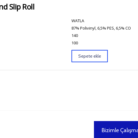
d Slip Roll
WATLA
87% Polivinyl, 6,5% PES, 6,5% CO
140
100
Sepete ekle
Bizimle Çalışma