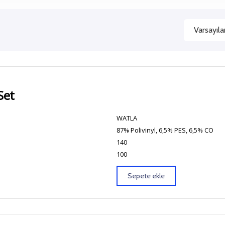
Set
WATLA
87% Polivinyl, 6,5% PES, 6,5% CO
140
100
Sepete ekle