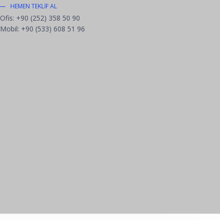
HEMEN TEKLIF AL
Ofis: +90 (252) 358 50 90
Mobil: +90 (533) 608 51 96