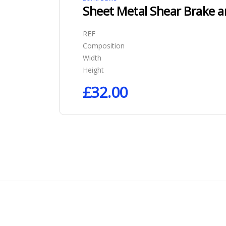
Sheet Metal Shear Brake an
REF
Composition
Width
Height
£
32.00