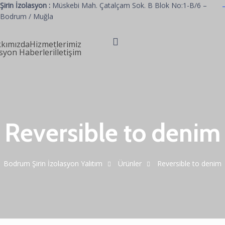
Şirin İzolasyon :
Müskebi Mah. Çatalçam Sok. B Blok No:1-B/6 –
Bodrum / Muğla
kımızda
Hizmetlerimiz
syon Haberleri
İletişim
Reversible to denim
Bodrum Şirin İzolasyon Yalıtım
Ürünler
Reversible to denim