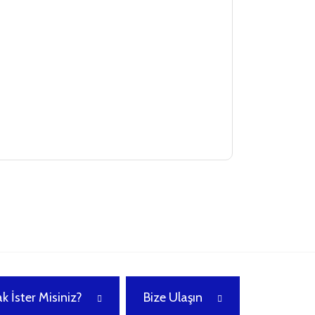
k İster Misiniz?
Bize Ulaşın